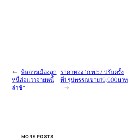
←
พิษการเมืองลูก
ราคาทอง 1ก.พ.57 ปรับครั้ง
หนี้ส่อแววจ่ายหนี้
ที่1 รูปพรรณขาย19,900บาท
ล่าช้า
→
MORE POSTS