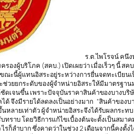
ร.ต.ไพโรจน์ คนึง
งผู้บริโภค (สคบ.) เปิดเผยว่า เมื่อเร็วๆ นี้ สค
 ขณะนี้ผู้แทนอิสระอยู่ระหว่างการยื่นจดทะเบี
ะช่วยยกระดับของผู้จำหน่ายอิสระให้มีมาตรฐาน
ด้ชัดเจนขึ้น เพราะปัจจุบันราคาสินค้าของบางบริษ
ได้ จึงมีรายได้ลดลงเป็นอย่างมาก “สินค้าของบาง
นหลายเท่าตัว ผู้จำหน่ายอิสระจึงได้รับผลกระทบ
รับทราบ โดยวิธีการแก้ไขเบื้องต้นจะตั้งเป็นสมาค
ไรก็ลำบาก ซึ่งคาดว่าในช่วง 2 เดือนจากนี้คงตั้งได