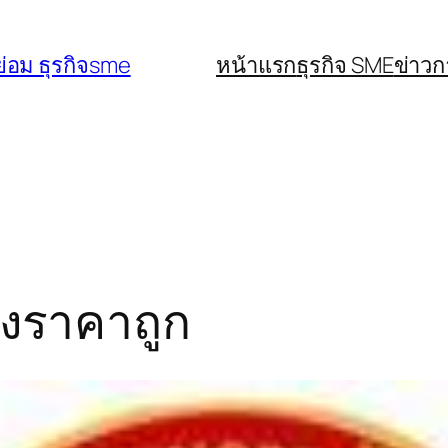
่อม ธุรกิจsme
หน้าแรก
ธุรกิจ SME
ข่าว
รงราคาถูก