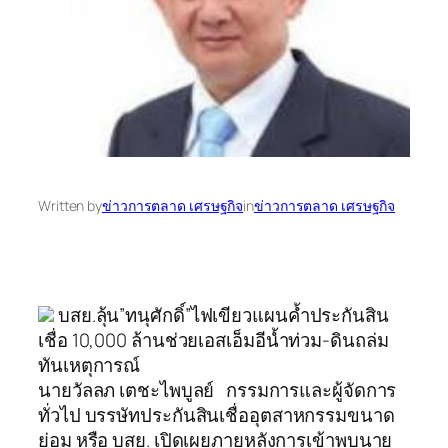
Written by
ข่าวการตลาด เศรษฐกิจ
in
ข่าวการตลาด เศรษฐกิจ
บสย.ลุ้น”ทนุศักดิ์”ไฟเขียวแผนค้ำประกันสิน
เชื่อ 10,000 ล้านช่วยเอสเอ็มอีน้ำท่วม-ดินถล่ม
ทันเหตุการณ์
นายวัลลภ เตชะไพบูลย์ กรรมการและผู้จัดการ
ทั่วไป บรรษัทประกันสินเชื่ออุตสาหกรรมขนาด
ย่อม หรือ บสย. เปิดเผยภายหลังการเข้าพบนาย