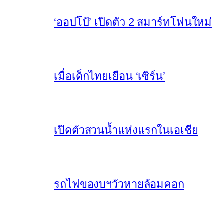
‘ออปโป้’ เปิดตัว 2 สมาร์ทโฟนใหม่
เมื่อเด็กไทยเยือน ‘เซิร์น’
เปิดตัวสวนน้ำแห่งแรกในเอเชีย
รถไฟของบฯวัวหายล้อมคอก