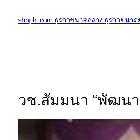
ข้าม
ไป
shoplri.com ธุรกิจขนาดกลาง ธุรกิจขนาดย
ยัง
เนื้อหา
วช.สัมมนา “พัฒนา