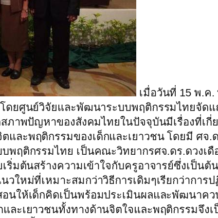
เมื่อวันที่ 15 พ.
)โดยศูนย์วิจัยและพัฒนาระบบพฤติกรรมไทยจัดแถ
พปัญหาของสังคมไทยในปัจจุบันมีเรื่องที่เกี่ยว
จิตและพฤติกรรมของเด็กและเยาวชน โดยมี ศจ.ดร
บพฤติกรรมไทย เป็นคณะวิทยากรศจ.ดร.ดวงเดือน เ
เริ่มต้นสร้างความเข้าใจกับครูอาจารย์ซึ่งเป็
หม่ที่เหมาะสมกว่าวิธีการเดิมๆเรียกว่าการปฏิร
สอนให้เด็กคิดเป็นพร้อมประเมินผลและพัฒนาควบคู่
็กและเยาวชนทั้งทางด้านจิตใจและพฤติกรรมจึงเป็