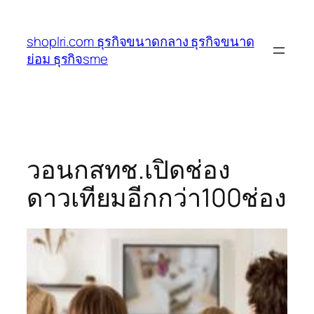
ข้าม
ไป
shoplri.com ธุรกิจขนาดกลาง ธุรกิจขนาด
ยัง
ย่อม ธุรกิจsme
เนื้อหา
วอนกสทช.เปิดช่อง
ดาวเทียมอีกกว่า100ช่อง