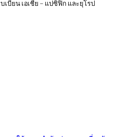
บเบียน เอเชีย – แปซิฟิก และยุโรป