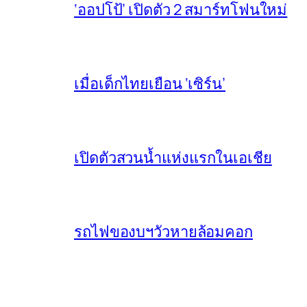
‘ออปโป้’ เปิดตัว 2 สมาร์ทโฟนใหม่
เมื่อเด็กไทยเยือน ‘เซิร์น’
เปิดตัวสวนน้ำแห่งแรกในเอเชีย
รถไฟของบฯวัวหายล้อมคอก