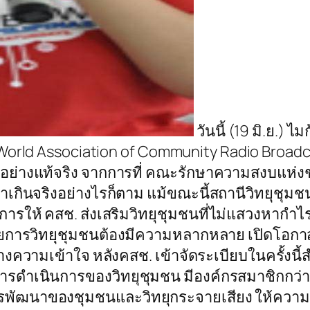
วันนี้ (19 มิ.ย.)
orld Association of Community Radio Broadcast
ชนอย่างแท้จริง จากการที่ คณะรักษาความสงบแห่งชาต
าเกินจริงอย่างไรก็ตาม แม้ขณะนี้สถานีวิทยุชุ
รให้ คสช. ส่งเสริมวิทยุชุมชนที่ไม่แสวงหากำไร
การวิทยุชุมชนต้องมีความหลากหลาย เปิดโอกาสให
ความเข้าใจ หลังคสช. เข้าจัดระเบียบในครั้งนี้
ดำเนินการของวิทยุชุมชน มีองค์กรสมาชิกกว่า 4,
พัฒนาของชุมชนและวิทยุกระจายเสียง ให้ความสำ