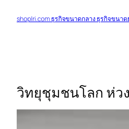
ข้าม
ไป
shoplri.com ธุรกิจขนาดกลาง ธุรกิจขนาดย
ยัง
เนื้อหา
วิทยุชุมชนโลก ห่