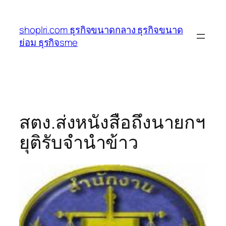
ข้าม
ไป
shoplri.com ธุรกิจขนาดกลาง ธุรกิจขนาด
ยัง
ย่อม ธุรกิจsme
เนื้อหา
สตง.ส่งหนังสือถึงนายกฯ
ยุติรับจำนำข้าว