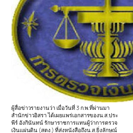
ผู้สื่อข่าวรายงานว่า เมื่อวันที่ 3 ก.พ.ที่ผ่านมา
สำนักข่าวอิสรา ได้เผยแพร่เอกสารของน.ส.ประ
พีร์ อังกินันทน์ รักษาราชการแทนผู้ว่าการตรวจ
เงินแผ่นดิน (สตง.) ที่ส่งหนังสือถึงน.ส.ยิ่งลักษณ์