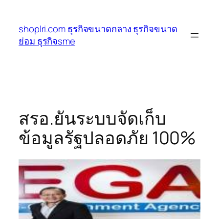
ข้าม
ไป
shoplri.com ธุรกิจขนาดกลาง ธุรกิจขนาด
ยัง
ย่อม ธุรกิจsme
เนื้อหา
สรอ.ยันระบบจัดเก็บ
ข้อมูลรัฐปลอดภัย 100%