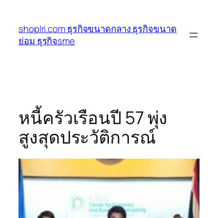
ข้าม
ไป
shoplri.com ธุรกิจขนาดกลาง ธุรกิจขนาด
ยัง
ย่อม ธุรกิจsme
เนื้อหา
หนี้ครัวเรือนปี 57 พุ่ง
สูงสุดประวัติการณ์