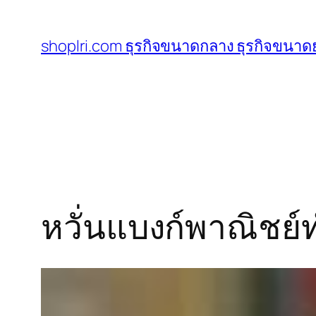
ข้าม
ไป
shoplri.com ธุรกิจขนาดกลาง ธุรกิจขนาดย
ยัง
เนื้อหา
หวั่นแบงก์พาณิชย์ทำ