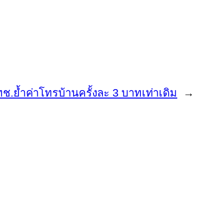
ช.ย้ำค่าโทรบ้านครั้งละ 3 บาทเท่าเดิม
→