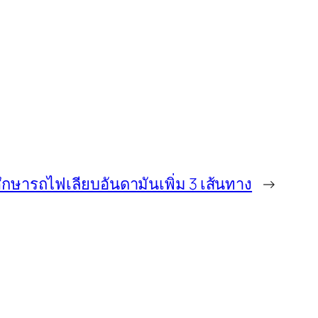
ศึกษารถไฟเลียบอันดามันเพิ่ม 3 เส้นทาง
→