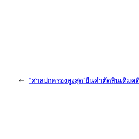
←
“ศาลปกครองสูงสุด”ยืนคำตัดสินเดิมคด