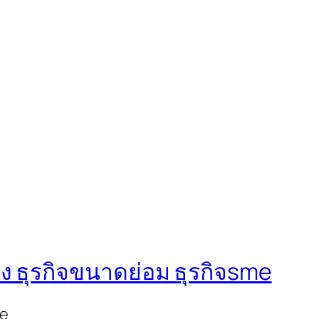
ง ธุรกิจขนาดย่อม ธุรกิจsme
me