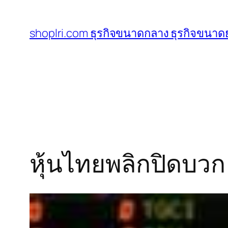
ข้าม
ไป
shoplri.com ธุรกิจขนาดกลาง ธุรกิจขนาดย
ยัง
เนื้อหา
หุ้นไทยพลิกปิดบวก 