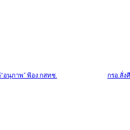
ี“อนุภาพ” ฟ้อง กสทช.
กรอ.สั่ง