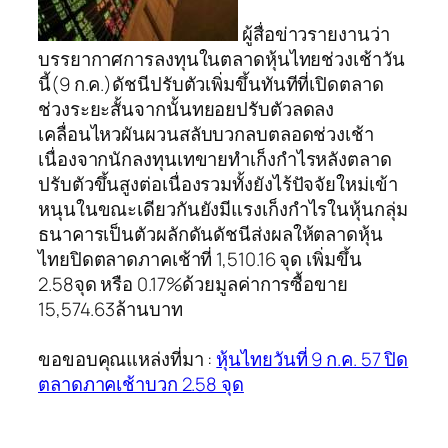
ผู้สื่อข่าวรายงานว่า
บรรยากาศการลงทุนในตลาดหุ้นไทยช่วงเช้าวัน
นี้(9 ก.ค.)ดัชนีปรับตัวเพิ่มขึ้นทันทีที่เปิดตลาด
ช่วงระยะสั้นจากนั้นทยอยปรับตัวลดลง
เคลื่อนไหวผันผวนสลับบวกลบตลอดช่วงเช้า
เนื่องจากนักลงทุนเทขายทำเก็งกำไรหลังตลาด
ปรับตัวขึ้นสูงต่อเนื่องรวมทั้งยังไร้ปัจจัยใหม่เข้า
หนุนในขณะเดียวกันยังมีแรงเก็งกำไรในหุ้นกลุ่ม
ธนาคารเป็นตัวผลักดันดัชนีส่งผลให้ตลาดหุ้น
ไทยปิดตลาดภาคเช้าที่ 1,510.16 จุด เพิ่มขึ้น
2.58จุด หรือ 0.17%ด้วยมูลค่าการซื้อขาย
15,574.63ล้านบาท
ขอขอบคุณแหล่งที่มา :
หุ้นไทยวันที่ 9 ก.ค. 57 ปิด
ตลาดภาคเช้าบวก 2.58 จุด