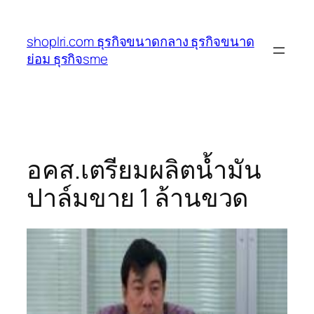
ข้าม
ไป
shoplri.com ธุรกิจขนาดกลาง ธุรกิจขนาด
ยัง
ย่อม ธุรกิจsme
เนื้อหา
อคส.เตรียมผลิตน้ำมัน
ปาล์มขาย 1 ล้านขวด