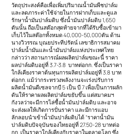
วัตถุประสงค์คือเพื่อเพิ่มปริมาณน้ำมันพืชปาล์ม
และลดภาระค่าใช้จ่ายในการฝากเก็บและดูแล
รักษาน้ำมันปาล์มดิบ ซึ่งน้ำมันปาล์มดิบ 1,650
ตันนั้น ถือเป็นสต๊อกสุดท้ายจากที่ได้รับซื้อเข้ามา
เก็บไว้ในสต๊อกทั้งหมด 40,000-50,000ตัน ด้าน
นางวิวรรณ บุณยประทีปรัตน์ เลขาธิการสมาคม
ปาล์มน้ำมันและน้ำมันปาล์มแห่งประเทศไทย
กล่าวว่า สถานการณ์ผลผลิตปาล์มขณะนี้ ราคา
ผลปาล์มดิบอยู่ที่ 3.7-3.8 บาทต่อกก. ซึ่งเป็นราคา
ใกล้เคียงราคาต้นทุนการผลิตปาล์มอยู่ที่ 3.8 บาท
ต่อกก. แม้ว่ากระทรวงพลังงานจะเร่งปรับการ
ผลิตน้ำมันดีเซลจากบี 5 เป็น บี 7 เพื่อเป็นการผลัก
ดันให้ราคาผลผลิตปาล์มขยับขึ้น แต่สมาคมฯ
กังวลว่าจะมีการไล่ซื้อน้ำมันปาล์มดิบ และอาจ
จะส่งผลให้เกิดการปั่นราคา และมีการแอบ
ลักลอบนำเข้าน้ำมันปาล์มดิบได้ “ราคาน้ำมัน
ปาล์มดิบปัจจุบันของไทยอยู่ที่ 27.50-28 บาทต่อ
กก. เป็นราคาใกล้เคียงกับราคาในตลาดโลก ซึ่ง