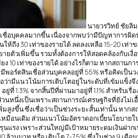
นายวรวิทย์ ชัยลิ
ื่อบุคคลมากขึ้น เนื่องจากพบว่ามีปัญหาการผิดน
นให้ถึง 30 เท่าของรายได้ ลดลงเหลือ 15-20 เท่าของ
ขยายตัวเพิ่มขึ้น รวมทั้งต้องการให้สอดคล้องกับ
ียง 10 เท่าของรายได้ อย่างไรก็ตาม หากสถานการณ
คารมีพอร์ตสินเชื่อส่วนบุคคลอยู่ที่ 55% หรือคิดเ
ึ่งถือว่ามีแนวโน้มการเติบโตอยู่ในระดับที่เข้มแข็ง
อยู่ที่ 1.3% จากสิ้นปีที่ผ่านมาอยู่ที่ 1.1% สำหรับเ
ง ส่วนหนึ่งเป็นเพราะสถานการณ์เศรษฐกิจที่ยังไม
ิ่มสูงขึ้น ซึ่งเชื่อว่าเป็นช่วงระยะสั้นเท่านั้น หา
มือนเดิม ส่วนแนวโน้มอัตราดอกเบี้ยนโยบายในช่วง
ังรุนแรง เพราะส่วนใหญ่มีเป้าหมายระดมเงินฝากเ
000 ล้านบาท หรือ เติบโต 7-7.5% ซึ่งในช่วง 9 เดือน