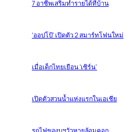
7 อาชีพเสริมทำรายได้ที่บ้าน
‘ออปโป้’ เปิดตัว 2 สมาร์ทโฟนใหม่
เมื่อเด็กไทยเยือน ‘เซิร์น’
เปิดตัวสวนน้ำแห่งแรกในเอเชีย
รถไฟของบฯวัวหายล้อมคอก