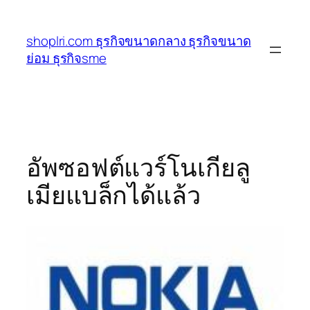
ข้าม
ไป
shoplri.com ธุรกิจขนาดกลาง ธุรกิจขนาด
ยัง
ย่อม ธุรกิจsme
เนื้อหา
อัพซอฟต์แวร์โนเกียลู
เมียแบล็กได้แล้ว