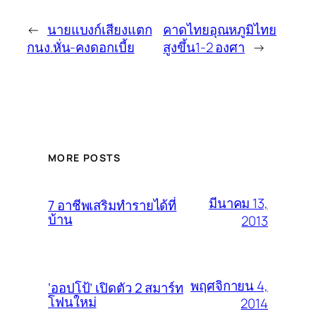
←
นายแบงก์เสียงแตก
คาดไทยอุณหภูมิไทย
กนง.หั่น-คงดอกเบี้ย
สูงขึ้น1-2 องศา
→
MORE POSTS
มีนาคม 13,
7 อาชีพเสริมทำรายได้ที่
บ้าน
2013
พฤศจิกายน 4,
‘ออปโป้’ เปิดตัว 2 สมาร์ท
โฟนใหม่
2014