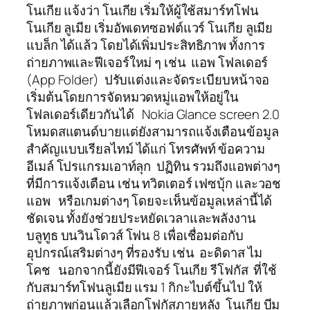
โนเกีย แจ้งว่า โนเกีย เริ่มให้ผู้ใช้สมาร์ทโฟน
โนเกีย ลูเมีย เริ่มอัพเดทซอฟต์แวร์ โนเกีย ลูเมีย
แบล็ก ได้แล้ว โดยได้เพิ่มประสิทธิภาพ ทั้งการ
ถ่ายภาพและฟีเจอร์ใหม่ ๆ เช่น แอพ โฟลเดอร์
(App Folder) ปรับแต่งและจัดระเบียบหน้าจอ
เริ่มต้นโดยการจัดหมวดหมู่แอพให้อยู่ใน
โฟลเดอร์เดียวกันได้ Nokia Glance screen 2.0
โหมดสแตนด์บายแต่ยังสามารถแจ้งเตือนข้อมูล
สำคัญแบบเรียลไทม์ ได้แก่ โทรศัพท์ ข้อความ
อีเมล์ โปรแกรมเอาท์ลุก ปฏิทิน รวมถึงแอพต่างๆ
ที่มีการแจ้งเตือน เช่น ทวิตเตอร์ เฟซบุ้ก และวอช
แอพ หรือเกมต่างๆ โดยจะเห็นข้อมูลเหล่านี้ได้
ชัดเจน ทั้งยังช่วยประหยัดเวลาและพลังงาน
บลูทูธ บนวินโดวส์ โฟน 8 เพื่อเชื่อมต่อกับ
อุปกรณ์เสริมต่างๆ ที่รองรับ เช่น อะดิดาส ไม
โคช นอกจากนี้ยังมีฟีเจอร์ โนเกีย รีโฟกัส ที่ใช้
กับสมาร์ทโฟนลูเมีย แรม 1 กิกะไบต์ขึ้นไป ให้
ถ่ายภาพก่อนแล้วเลือกโฟกัสภายหลัง โนเกีย บีม