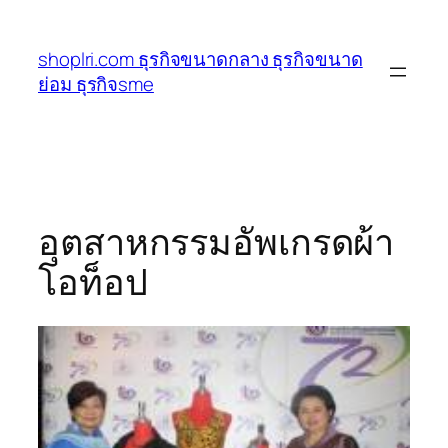
ข้าม
ไป
shoplri.com ธุรกิจขนาดกลาง ธุรกิจขนาด
ยัง
ย่อม ธุรกิจsme
เนื้อหา
อุตสาหกรรมอัพเกรดผ้า
โอท็อป