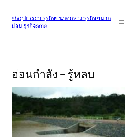
ข้าม
ไป
shoplri.com ธุรกิจขนาดกลาง ธุรกิจขนาด
ยัง
ย่อม ธุรกิจsme
เนื้อหา
อ่อนกำลัง – รู้หลบ