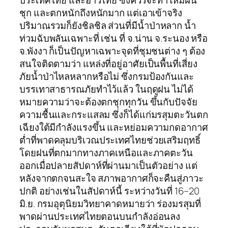
ประเทศไทย และอ่าวไทย ซึ่งควรจะทำให้มีฝน
ชุก และตกหนักถึงหนักมาก แต่เอาเข้าจริง
ปริมาณรวมก็ยังชิลชิล ส่วนที่มีน้ำป่าหลาก น้ำ
ท่วมฉับพลันเฉพาะที่ เช่น ที่ จ.น่าน จ.ระนอง หรือ
จ.พังงา ก็เป็นปัญหาเฉพาะจุดที่ชุมชนต่าง ๆ ต้อง
สนใจติดตามว่า แหล่งที่อยู่อาศัยเป็นพื้นที่เสี่ยง
ภัยน้ำป่าไหลหลากหรือไม่ ซึ่งกรมป้องกันและ
บรรเทาสาธารณภัยทำไว้แล้ว ในฤดูฝน ไม่ได้
หมายความว่าจะต้องตกชุกทุกวัน ขึ้นกับปัจจัย
ความชื้นและกระแสลม ซึ่งก็ได้แก่มรสุมตะวันตก
เฉียงใต้มีกำลังแรงขึ้น และหย่อมความกดอากาศ
ต่ำที่พาดคลุมบริเวณประเทศไทยช่วยเสริมฤทธิ์
โดยฝนที่ตกมากทางภาคเหนือและภาคตะวัน
ออกเมื่อปลายสัปดาห์ที่ผ่านมาเป็นตัวอย่าง แต่
หลังจากตกจนสะใจ สภาพอากาศก็จะคืนสู่ภาวะ
ปกติ อย่างเช่นในสัปดาห์นี้ ระหว่างวันที่ 16–20
มิ.ย. กรมอุตุนิยมวิทยาคาดหมายว่า ร่องมรสุมที่
พาดผ่านประเทศไทยตอนบนกำลังอ่อนลง