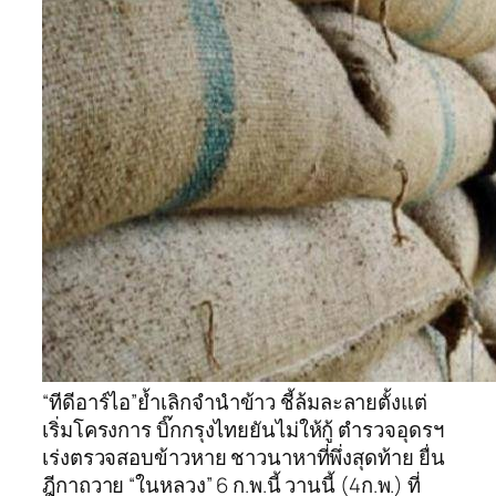
“ทีดีอาร์ไอ”ย้ำเลิกจำนำข้าว ชี้ล้มละลายตั้งแต่
เริ่มโครงการ บิ๊กกรุงไทยยันไม่ให้กู้ ตำรวจอุดรฯ
เร่งตรวจสอบข้าวหาย ชาวนาหาที่พึ่งสุดท้าย ยื่น
ฎีกาถวาย “ในหลวง” 6 ก.พ.นี้ วานนี้ (4ก.พ.) ที่