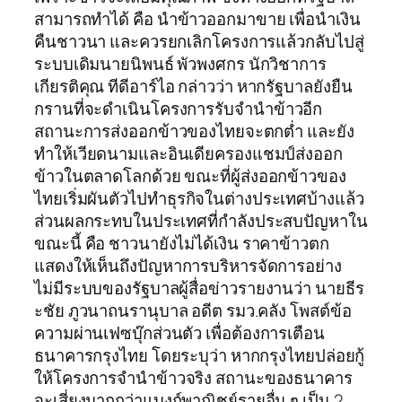
สามารถทำได้ คือ นำข้าวออกมาขาย เพื่อนำเงิน
คืนชาวนา และควรยกเลิกโครงการแล้วกลับไปสู่
ระบบเดิมนายนิพนธ์ พัวพงศกร นักวิชาการ
เกียรติคุณ ทีดีอาร์ไอ กล่าวว่า หากรัฐบาลยังยืน
กรานที่จะดำเนินโครงการรับจำนำข้าวอีก
สถานะการส่งออกข้าวของไทยจะตกต่ำ และยัง
ทำให้เวียดนามและอินเดียครองแชมป์ส่งออก
ข้าวในตลาดโลกด้วย ขณะที่ผู้ส่งออกข้าวของ
ไทยเริ่มผันตัวไปทำธุรกิจในต่างประเทศบ้างแล้ว
ส่วนผลกระทบในประเทศที่กำลังประสบปัญหาใน
ขณะนี้ คือ ชาวนายังไม่ได้เงิน ราคาข้าวตก
แสดงให้เห็นถึงปัญหาการบริหารจัดการอย่าง
ไม่มีระบบของรัฐบาลผู้สื่อข่าวรายงานว่า นายธีร
ะชัย ภูวนาถนรานุบาล อดีต รมว.คลัง โพสต์ข้อ
ความผ่านเฟซบุ๊กส่วนตัว เพื่อต้องการเตือน
ธนาคารกรุงไทย โดยระบุว่า หากกรุงไทยปล่อยกู้
ให้โครงการจำนำข้าวจริง สถานะของธนาคาร
จะเสี่ยงมากกว่าแบงก์พาณิชย์รายอื่น ๆ เป็น 2