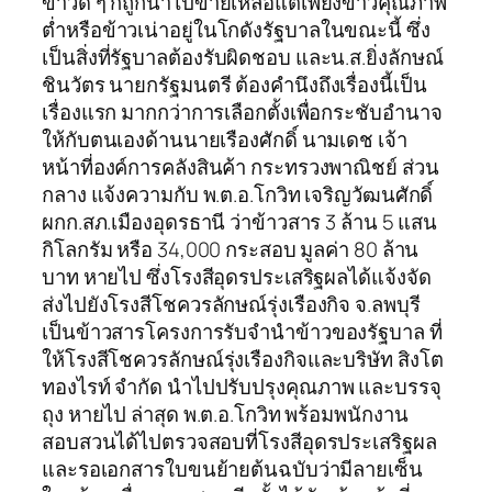
ข้าวดี ๆ ก็ถูกนำไปขายเหลือแต่เพียงข้าวคุณภาพ
ต่ำหรือข้าวเน่าอยู่ในโกดังรัฐบาลในขณะนี้ ซึ่ง
เป็นสิ่งที่รัฐบาลต้องรับผิดชอบ และน.ส.ยิ่งลักษณ์
ชินวัตร นายกรัฐมนตรี ต้องคำนึงถึงเรื่องนี้เป็น
เรื่องแรก มากกว่าการเลือกตั้งเพื่อกระชับอำนาจ
ให้กับตนเองด้านนายเรืองศักดิ์ นามเดช เจ้า
หน้าที่องค์การคลังสินค้า กระทรวงพาณิชย์ ส่วน
กลาง แจ้งความกับ พ.ต.อ.โกวิท เจริญวัฒนศักดิ์
ผกก.สภ.เมืองอุดรธานี ว่าข้าวสาร 3 ล้าน 5 แสน
กิโลกรัม หรือ 34,000 กระสอบ มูลค่า 80 ล้าน
บาท หายไป ซึ่งโรงสีอุดรประเสริฐผลได้แจ้งจัด
ส่งไปยังโรงสีโชควรลักษณ์รุ่งเรืองกิจ จ.ลพบุรี
เป็นข้าวสารโครงการรับจำนำข้าวของรัฐบาล ที่
ให้โรงสีโชควรลักษณ์รุ่งเรืองกิจและบริษัท สิงโต
ทองไรท์ จำกัด นำไปปรับปรุงคุณภาพ และบรรจุ
ถุง หายไป ล่าสุด พ.ต.อ.โกวิท พร้อมพนักงาน
สอบสวนได้ไปตรวจสอบที่โรงสีอุดรประเสริฐผล
และรอเอกสารใบขนย้ายต้นฉบับว่ามีลายเซ็น