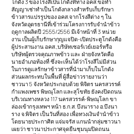
โกดัง 3 ของโรงสีเป็นโกดังที่ทาง อคส.ขอทำ
สัญญาเช่าทำเป็นโกดังกลางสำหรับเก็บรักษา
ข้าวสารแปรรูปของ อคส.จากโรงสีต่าง ๆ ใน
จังหวัดอุดรธานีที่เข้าร่วมโครงการรับจำนำข้าว
ฤดูกาลผลิตปี 2555/2556 มีเจ้าหน้าที่ 3 หน่วย
งาน เป็นผู้เก็บรักษากุญแจปิด-เปิดประตูโกดังคือ
ผู้ประสานงาน อคส.,บริษัทเซอร์เวย์เยอร์หรือ
บริษัทผู้ตรวจคุณภาพข้าว และ ฝ่ายจังหวัดคือ
นายอำเภอท้องที่ ซึ่งจะเห็นได้ว่าโรงสีไม่มีส่วน
ในการดูแลรักษาข้าวสารที่นำมาเก็บในโกดัง
ส่วนผลกระทบในพื้นที่ ผู้สื่อข่าวรายงานว่า
ชาวนา 5 จังหวัดประกอบด้วย พิจิตร นครสวรรค์
กำแพงเพชร พิษณุโลก และสุโขทัย ยังคงปิดถนน
บริเวณทางหลวง 117 นครสวรรค์-พิษณุโลก ขา
ล่องเข้ากรุงเทพฯ หน้า ธ.ก.ส. บึงนาราง อ.บึงนา
ราง จ.พิจิตร เป็นวันที่สอง เพื่อทวงเงินจำนำข้าว
โดยนายประกาศิต แจ่มจรัส แกนนำกลุ่มชาวนา
เผยว่า ชาวนาประกาศจุดยืนชุมนุมปิดถนน