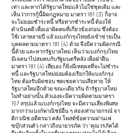
เท่า และหากได้รัฐบาลใหม่แล้วไม่ใช่ชุดเดิม และ
เห็นว่าการกู้นี้ผิดกฎหมาย มาตรา 181 (3) ก็อาจ
จะไม่ยอมชำระหนี้ หรือหากชำระหนี้ ต้องให้
ดำเนินคดี เพื่อเอาผิดคนที่เกี่ยวข้องก่อน ซึ่งต้อง
ใช้เวลาหลายปี แล้วแบงก์กรุงไทยยังเข้าข่ายเป็น
บุคคลตามมาตรา 181 (4) ด้วย จึงมีความผิดกรณี
นี้ด้วย และหากรัฐบาลใหม่ เห็นว่าแบงก์กรุงไทย
มีเจตนาไปสมคบกับรัฐมนตรีคลัง เพื่อฝ่าฝืน
มาตรา 181 (4) เสียเอง ก็ยิ่งมีเหตุผลที่จะไม่ชำระ
หนี้ และรัฐบาลใหม่ย่อมต้องเรียกให้แบงก์กรุง
ไทย ต้องรับผิดชอบ ชดเชยความเสียหาย ให้
รัฐบาลใหม่อีกด้วย ขณะเดียวกัน ถ้ารัฐบาลใหม่
ไม่ทำอย่างนั้น ตัวเองจะมีความผิดตามมาตรา
157 สรุปแล้วแบงก์กรุงไทย จะมีความเสี่ยงพิเศษ
มากกว่าแบงก์พาณิชย์อื่น ๆ สองเท่านายกรณ์ จา
ติกวณิช อดีตรมว.คลัง โพสต์ข้อความผ่านเฟ
ซบุ๊กส่วนตัว กล่าวถึงนายวรภัค ว่า “คุณวรภัคได้