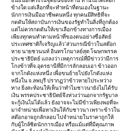
ยืนยันอีกครั้งในจุดยืนของท่าน ท่านไม่ได้เลือก
ข้างใด แต่เลือกที่จะทำหน้าที่ตนเองในฐานะ
นักการเงินมืออาชีพคนหนึ่ง ทุกคนมีสิทธิที่จะ
กดดันให้สถาบันการเงินของรัฐทำในสิ่งที่ถูกต้อง
แต่ไม่ควรกดดันให้เขาเลือกข้างทางการเมือง
เพียงทุกคนทำตามหน้าที่ของตนอย่างซื่อสัตย์
ประเทศชาติก็เจริญแล้ว”ส่วนกรณีข้าวในสต๊อก
หาย นายชวนนท์ อินทรโกมาลย์สุต โฆษกพรรค
ประชาธิปัตย์ แถลงว่า เหตุการณ์ที่มีข่าวว่ามีการ
โกงข้าวที่จ.อุดรธานีที่มีการลักลอบเอา ข้าวออก
จากโกดังแห่งหนึ่ง เพื่อขนย้ายไปยังโกดังแห่ง
หนึ่งใน จ.ลพบุรี ปรากฏว่าข้าวหายไประหว่าง
ทาง ยิ่งสะท้อนให้เห็นว่าทำไมชาวนายังไม่ได้รับ
เงิน พรรคประชาธิปัตย์จึงห่วงว่านอกจากรัฐบาล
จะกู้เงินไม่ได้แล้ว ยังอาจจะไม่มีข้าวเพียงพอที่จะ
มาจำหน่ายเพื่อหาเงินให้กับชาวนา เพราะข้าวใน
สต๊อกอาจถูกลักลอบ ไปจำหน่ายในราคาถูกให้
กับผู้ใกล้ชิดนักการเมือง หรือแม้แต่ที่มีคุณภาพ