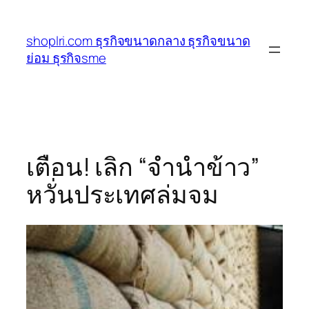
ข้าม
ไป
shoplri.com ธุรกิจขนาดกลาง ธุรกิจขนาด
ยัง
ย่อม ธุรกิจsme
เนื้อหา
เตือน! เลิก “จำนำข้าว”
หวั่นประเทศล่มจม