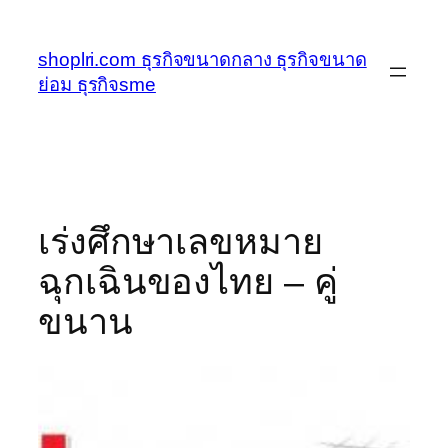
ข้าม
ไป
shoplri.com ธุรกิจขนาดกลาง ธุรกิจขนาด
ยัง
ย่อม ธุรกิจsme
เนื้อหา
เร่งศึกษาเลขหมาย
ฉุกเฉินของไทย – คู่
ขนาน