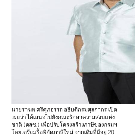
นายราฆพ ศรีศุภอรรถ อธิบดีกรมศุลกากร เปิด
เผยว่า ได้เสนอไปยังคณะรักษาความสงบแห่ง
ชาติ (คสช.) เพื่อปรับโครงสร้างภาษีของกรมฯ
โดยเตรียมรื้อพิกัดภาษีใหม่ จากเดิมที่มีอยู่ 20