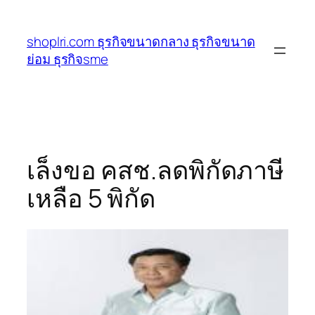
ข้าม
ไป
shoplri.com ธุรกิจขนาดกลาง ธุรกิจขนาด
ยัง
ย่อม ธุรกิจsme
เนื้อหา
เล็งขอ คสช.ลดพิกัดภาษี
เหลือ 5 พิกัด