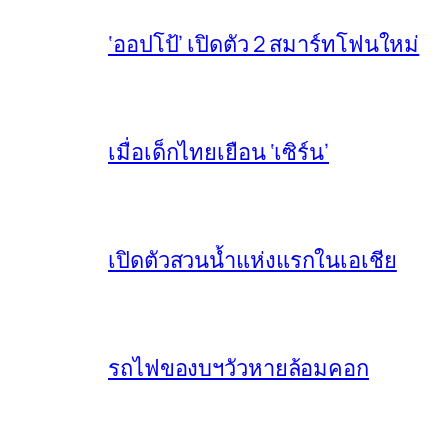
‘ออปโป้’ เปิดตัว 2 สมาร์ทโฟนใหม่
เมื่อเด็กไทยเยือน ‘เซิร์น’
เปิดตัวสวนน้ำแห่งแรกในเอเชีย
รถไฟของบฯวัวหายล้อมคอก