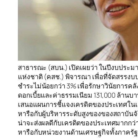
สาธารณะ (สบน.) เปิดเผยว่า ในปีงบประมา
แห่งชาติ (คสช.) พิจารณา เพื่อที่จัดสรรง
ชำระไม่น้อยกว่า 3% เพื่อรักษาวินัยการคล
ดอกเบี้ยและค่าธรรมเนียม 131,000 ล้านบา
เสนอแผนการชี้แจงเครดิตของประเทศในเชิ
หารือกับผู้บริหารระดับสูงของของสถาบันจั
น่าจะส่งผลดีกับเครดิตของประเทศมากกว่าที
หารือกับหน่วยงานด้านเศรษฐกิจทั้งภาค