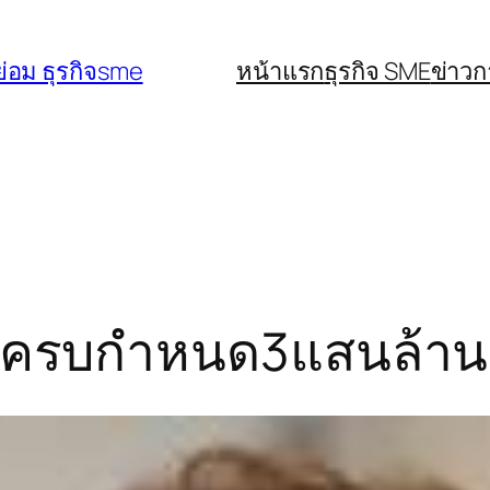
่อม ธุรกิจsme
หน้าแรก
ธุรกิจ SME
ข่าว
ี้ครบกำหนด3แสนล้าน