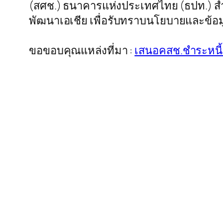
(สศช.) ธนาคารแห่งประเทศไทย (ธปท.) สำ
พัฒนาเอเชีย เพื่อรับทราบนโยบายและข้อม
ขอขอบคุณแหล่งที่มา :
เสนอคสช.ชำระหน