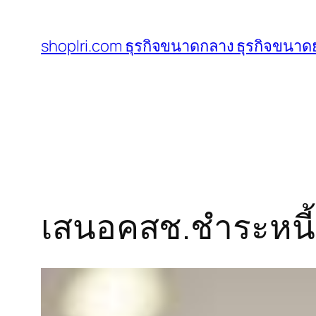
ข้าม
ไป
shoplri.com ธุรกิจขนาดกลาง ธุรกิจขนาดย
ยัง
เนื้อหา
เสนอคสช.ชำระหน