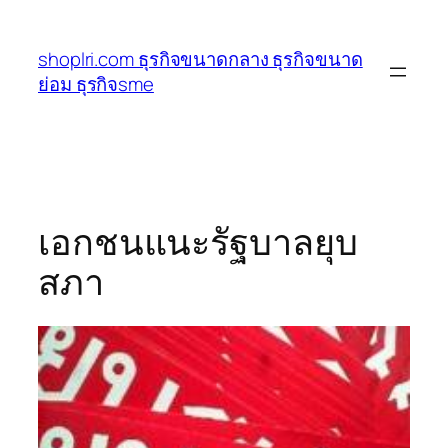
ข้าม
ไป
shoplri.com ธุรกิจขนาดกลาง ธุรกิจขนาด
ยัง
ย่อม ธุรกิจsme
เนื้อหา
เอกชนแนะรัฐบาลยุบ
สภา