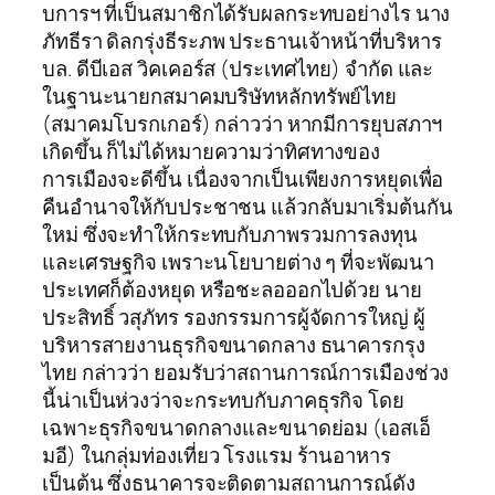
บการฯ ที่เป็นสมาชิกได้รับผลกระทบอย่างไร นาง
ภัทธีรา ดิลกรุ่งธีระภพ ประธานเจ้าหน้าที่บริหาร
บล. ดีบีเอส วิคเคอร์ส (ประเทศไทย) จำกัด และ
ในฐานะนายกสมาคมบริษัทหลักทรัพย์ไทย
(สมาคมโบรกเกอร์) กล่าวว่า หากมีการยุบสภาฯ
เกิดขึ้น ก็ไม่ได้หมายความว่าทิศทางของ
การเมืองจะดีขึ้น เนื่องจากเป็นเพียงการหยุดเพื่อ
คืนอำนาจให้กับประชาชน แล้วกลับมาเริ่มต้นกัน
ใหม่ ซึ่งจะทำให้กระทบกับภาพรวมการลงทุน
และเศรษฐกิจ เพราะนโยบายต่าง ๆ ที่จะพัฒนา
ประเทศก็ต้องหยุด หรือชะลอออกไปด้วย นาย
ประสิทธิ์ วสุภัทร รองกรรมการผู้จัดการใหญ่ ผู้
บริหารสายงานธุรกิจขนาดกลาง ธนาคารกรุง
ไทย กล่าวว่า ยอมรับว่าสถานการณ์การเมืองช่วง
นี้น่าเป็นห่วงว่าจะกระทบกับภาคธุรกิจ โดย
เฉพาะธุรกิจขนาดกลางและขนาดย่อม (เอสเอ็
มอี) ในกลุ่มท่องเที่ยว โรงแรม ร้านอาหาร
เป็นต้น ซึ่งธนาคารจะติดตามสถานการณ์ดัง