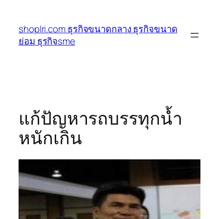
ข้าม
ไป
shoplri.com ธุรกิจขนาดกลาง ธุรกิจขนาด
ยัง
ย่อม ธุรกิจsme
เนื้อหา
แก้ปัญหารถบรรทุกน้ำ
หนักเกิน