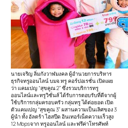
นายเจริญ ลิ่มกังวาฬมงคล ผู้อำนวยการบริหาร
ธุรกิจทรูออนไลน์ บมจ.ทรู คอร์ปอเรชั่น เปิดเผย
ว่า แคมเปญ “สุขคูณ 2” ซึ่งรวมบริการทรู
ออนไลน์และทรูวิชั่นส์ ได้รับการตอบรับที่ดีจากผู้
ใช้บริการกลุ่มครอบครัว กลุ่มทรู ได้ต่อยอด เปิด
ตัวแคมเปญ “สุขคูณ 3” ผสานความเป็นเลิศของ 3
ผู้นำ ทั้ง อัลตร้า ไฮสปีด อินเทอร์เน็ตความเร็วสูง
12 Mbpsจาก ทรูออนไลน์ และฟรีค่าโทรศัพท์