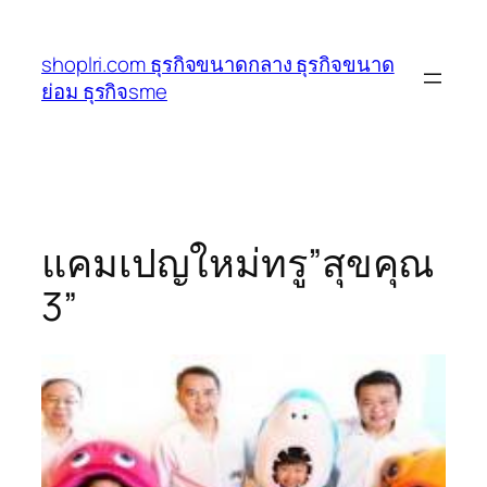
ข้าม
ไป
shoplri.com ธุรกิจขนาดกลาง ธุรกิจขนาด
ยัง
ย่อม ธุรกิจsme
เนื้อหา
แคมเปญใหม่ทรู”สุขคุณ
3”