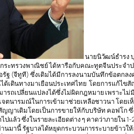
นายนิวัฒน์ธำรง 
ละกระทรวงพาณิชย์ ได้หารือกับคณะทูตจีนประจำ
 (จีทูที) ซึ่งเดิมได้มีการลงนามบันทึกข้อตกลงคว
จีนได้เดินทางมาเยือนประเทศไทย โดยการแก้ไขสัญญ
มารถเปลี่ยนแปลงได้ซึ่งไม่ผิดกฎหมาย เพราะไม่มีผ
งเจตนารมณ์ในการเข้ามาช่วยเหลือชาวนา โดยเห็
สัญญาเดิมโดยเป็นการขายให้กับบริษัท คอฟโก ซึ่ง
ลิกไปแล้ว ซึ่งในรายละเอียดต่าง ๆ คาดว่าภายใน 1-2
ที่ผ่านมานี้ รัฐบาลได้หยุดกระบวนการระบายข้าวใ