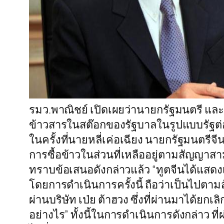
รมว.พาณิชย์ เปิดเผยว่านายกรัฐมนตรี แ
ข้าวสารในสต๊อกของรัฐบาลในรูปแบบรัฐต่อรัฐ
ในครั้งที่นายหลี่เค่อเฉียง นายกรัฐมนตรี
การซื้อข้าวในส่วนที่เหลืออยู่ตามสัญญาสา
ทราบข้อเสนอดังกล่าวแล้ว “ทูตจีนได้แสด
โดยการดำเนินการครั้งนี้ ถือว่าเป็นไปตาม
ผ่านบริษัท เป่ย ต้าฮวง ซึ่งที่ผ่านมาได้ยกเ
อย่างไร” ทั้งนี้ในการดำเนินการดังกล่าว 