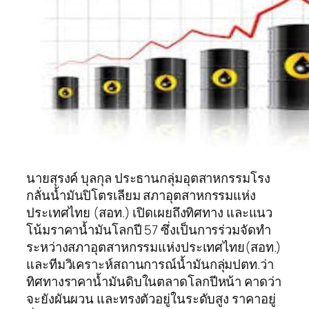
นายสุรงค์ บุลกุล ประธานกลุ่มอุตสาหกรรมโรง
กลั่นน้ำมันปิโตรเลียม สภาอุตสาหกรรมแห่ง
ประเทศไทย (สอท.) เปิดเผยถึงทิศทาง และแนว
โน้มราคาน้ำมันโลกปี 57 ซึ่งเป็นการร่วมจัดทำ
ระหว่างสภาอุตสาหกรรมแห่งประเทศไทย(สอท.)
และทีมวิเคราะห์สถานการณ์น้ำมันกลุ่มปตท.ว่า
ทิศทางราคาน้ำมันดิบในตลาดโลกปีหน้า คาดว่า
จะยังผันผวน และทรงตัวอยู่ในระดับสูง ราคาอยู่