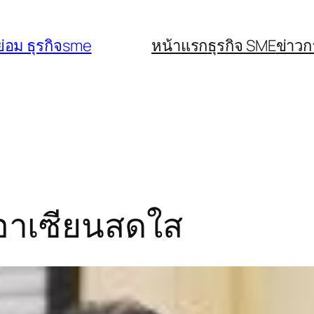
่อม ธุรกิจsme
หน้าแรก
ธุรกิจ SME
ข่าว
อาเซียนสดใส