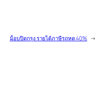
ม็อบปิดกรุง รายได้ภาษีรถหด 40%
→