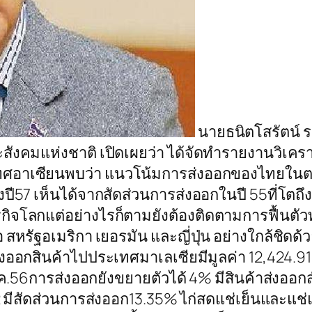
นายธนิตโสรัตน์
ะสังคมแห่งชาติ เปิดเผยว่า ได้จัดทำรายงานวิเค
ศอาเซียนพบว่า แนวโน้มการส่งออกของไทยในตล
ถึงปี57 เห็นได้จากสัดส่วนการส่งออกในปี 55ที่โต
ิจโลกแต่อย่างไรก็ตามยังต้องติดตามการฟื้นตัว
 สหรัฐอเมริกา เยอรมัน และญี่ปุ่น อย่างใกล้ชิดด
ส่งออกสินค้าไปประเทศมาเลเซียมีมูลค่า 12,424.
.56การส่งออกยังขยายตัวได้ 4% มีสินค้าส่งออกสำ
2 มีสัดส่วนการส่งออก13.35% ไก่สดแช่เย็นและแช่แข