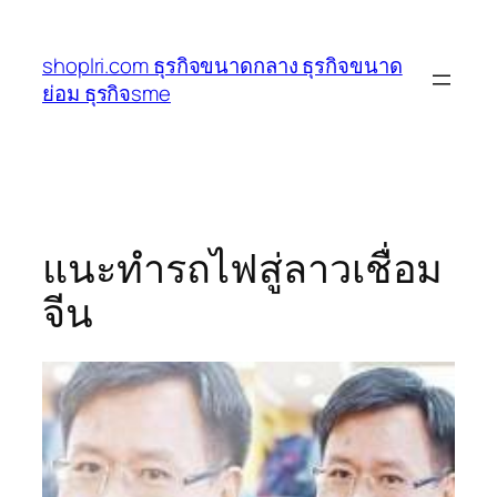
ข้าม
ไป
shoplri.com ธุรกิจขนาดกลาง ธุรกิจขนาด
ยัง
ย่อม ธุรกิจsme
เนื้อหา
แนะทำรถไฟสู่ลาวเชื่อม
จีน