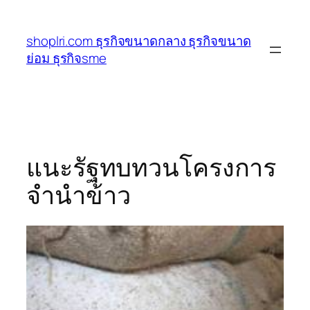
ข้าม
ไป
shoplri.com ธุรกิจขนาดกลาง ธุรกิจขนาด
ยัง
ย่อม ธุรกิจsme
เนื้อหา
แนะรัฐทบทวนโครงการ
จำนำข้าว