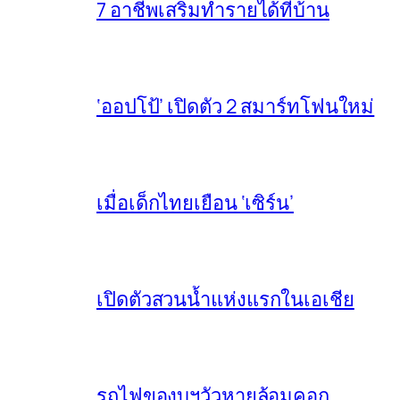
7 อาชีพเสริมทำรายได้ที่บ้าน
‘ออปโป้’ เปิดตัว 2 สมาร์ทโฟนใหม่
เมื่อเด็กไทยเยือน ‘เซิร์น’
เปิดตัวสวนน้ำแห่งแรกในเอเชีย
รถไฟของบฯวัวหายล้อมคอก