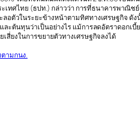
ทศไทย (ธปท.) กล่าวว่า การที่ธนาคารพาณิชย์เริ
ะชะลอตัวในระยะข้างหน้าตามทิศทางเศรษฐกิจ ดัง
ละต้นทุนว่าเป็นอย่างไร แม้การลดอัตราดอกเบี้ย
จัยเสี่ยงในการขยายตัวทางเศรษฐกิจลงได้
้ยตามกนง.