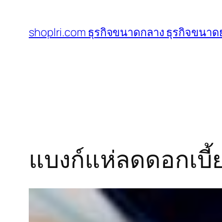
ข้าม
ไป
shoplri.com ธุรกิจขนาดกลาง ธุรกิจขนาดย
ยัง
เนื้อหา
แบงก์แห่ลดดอกเบี