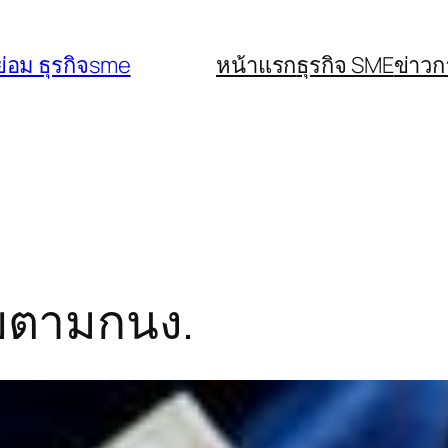
่อม ธุรกิจsme
หน้าแรก
ธุรกิจ SME
ข่าว
้ยตามกนง.