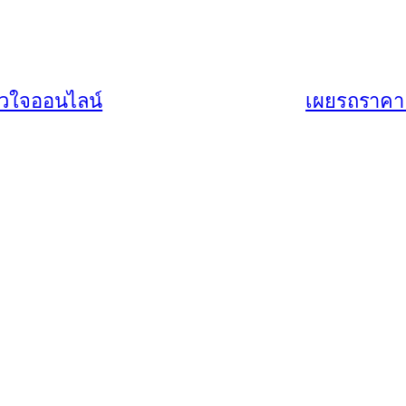
ัวใจออนไลน์
เผยรถราคาแ