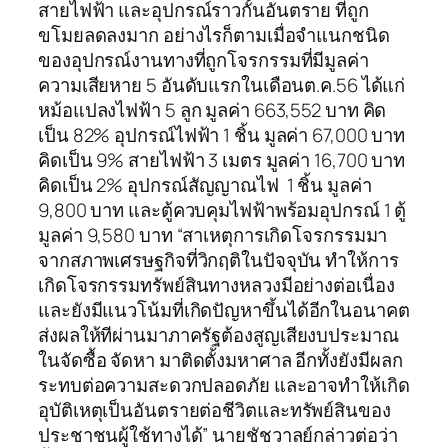
สายไฟฟ้า และอุปกรณ์ราวกั้นอันตราย ที่ถูก
ขโมยลดลงมาก อย่างไรก็ตามเมื่อจำแนกชนิด
ของอุปกรณ์งานทางที่ถูกโจรกรรมที่มีมูลค่า
ความเสียหาย 5 อันดับแรกในเดือนต.ค.56 ได้แก่
หม้อแปลงไฟฟ้า 5 ลูก มูลค่า 663,552 บาท คิด
เป็น 82% อุปกรณ์ไฟฟ้า 1 ชิ้น มูลค่า 67,000 บาท
คิดเป็น 9% สายไฟฟ้า 3 เมตร มูลค่า 16,700 บาท
คิดเป็น 2% อุปกรณ์สัญญาณไฟ 1 ชิ้น มูลค่า
9,800 บาท และตู้ควบคุมไฟฟ้าพร้อมอุปกรณ์ 1 ตู้
มูลค่า 9,580 บาท “สาเหตุการเกิดโจรกรรมมา
จากสภาพเศรษฐกิจที่วิกฤติในปัจจุบัน ทำให้การ
เกิดโจรกรรมทรัพย์สินทางหลวงมีอย่างต่อเนื่อง
และยังมีแนวโน้มที่เกิดปัญหาขึ้นได้อีกในอนาคต
ส่งผลให้ทีผ่านมาภาครัฐต้องสูญเสียงบประมาณ
ในจัดซื้อ จัดหา มาติดตั้งมหาศาล อีกทั้งยังมีผลก
ระทบต่อความสะดวกปลอดภัย และอาจทำให้เกิด
อุบัติเหตุเป็นอันตรายต่อชีวิตและทรัพย์สินของ
ประชาชนผู้ใช้ทางได้” นายชัชวาลย์กล่าวต่อว่า