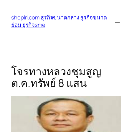
ข้าม
ไป
shoplri.com ธุรกิจขนาดกลาง ธุรกิจขนาด
ยัง
ย่อม ธุรกิจsme
เนื้อหา
โจรทางหลวงชุมสูญ
ต.ค.ทรัพย์ 8 แสน