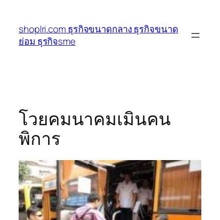
ข้าม
ไป
shoplri.com ธุรกิจขนาดกลาง ธุรกิจขนาด
ยัง
ย่อม ธุรกิจsme
เนื้อหา
โวยคมนาคมเมินคน
พิการ