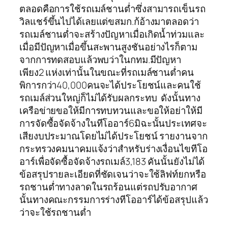
ตลอดคือการใช้รถเมล์ชานต่ำซึ่งสามารถเข็นรถ
วิลแชร์ขึ้นไปได้เลยแต่ขสมก.ก้อ้างมาตลอดว่า
รถเมล์ชานต่ำจะสร้างปัญหาเมื่อเกิดน้ำท่วมและ
เมื่อมีปัญหาเมื่อขึ้นสะพานสูงชันอย่างไรก็ตาม
จากการทดสอบแล้วพบว่าในกทม.มีปัญหา
เพียง2 แห่งเท่านั้นในขณะที่รถเมล์ชานต่ำคน
พิการกว่า40,000คนจะได้ประโยชน์และคนใช้
รถเมล์ส่วนใหญ่ก็ไม่ได้รับผลกระทบ ดังนั้นทาง
เครือข่ายขอให้มีการทบทวนและขอให้อย่าให้มี
การจัดซื้อจัดจ้างในทีโออาร์6มิฉะนั้นประเทศจะ
เสียงบประมาณโดยไม่ได้ประโยชน์ รายงานจาก
กระทรวงคมนาคมแจ้งว่าสำหรับร่างเงื่อนไขทีโอ
อาร์เพื่อจัดซื้อจัดจ้างรถเมล์3,183 คันนั้นยังไม่ได้
ข้อสรุปรายละเอียดที่ชัดเจนว่าจะใช้ลิฟท์ยกหรือ
รถชานต่ำทางลาดในรถร้อนแต่รถปรับอากาศ
นั้นทางคณะกรรมการร่างทีโออาร์ได้ข้อสรุปแล้ว
ว่าจะใช้รถชานต่ำ