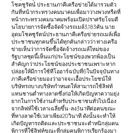
โชคชูรัตน์ ประธานภาคีเครือข่ายได้มารวมตัว
กันที่หน้ากระทรวงคมนาคมเพื่อมาวางพวงหรีดที่
หน้ากระทรวงคมนาคมพร้อมเปิดปราศรัยโจมตี
นโยบายการจัดซื้อจัดจ้างรถเมล์3,183คัน นาย
อุดมโชคชูรัตน์ประธานภาคีเครือข่ายรถเมล์เพื่อ
ประชาชนทุกคนขึ้นได้ทุกคันกล่าวว่า ทางเครือ
ข่ายเห็นว่าการจัดซื้อจัดจ้างรถเมล์ใหม่ของ
รัฐบาลชุดนี้เห็นแก่ประโยชน์ของพวกพ้องเป็น
สำคัญกว่าประโยชน์ของประชาชนเพราะหาก
ปล่อยให้มีการใช้ทีโออาร์ฉบับที่6ในปัจจุบันทาง
ภาคีเครือข่ายมองว่าอาจจะเอื้อประโยชน์ให้
บริษัทรถบางบริษัทกำหนดให้สามารถใช้ลิฟท์
แทนชานต่ำทางลาดซึ่งก่อให้เกิดปัญหาความยุ่ง
ยากในการใช้งานสำหรับประชาชนทั่วไปเนื่อง
จากลิฟท์ใช้เวลาเฉลี่ยขึ้น-ลง3นาทีต่อคนขณะ
ที่ทางลาดใช้เวลาเพียง20วินาที ดังนั้นจะทำให้
เกิดปัญหารถติดและประชาชนจะตำหนิกลุ่มคน
พิการที่ใช้ลิฟท์ขณะที่กลุ่มคนพิการเรียกร้องมา