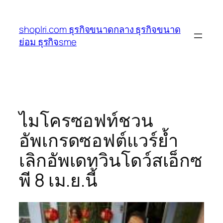
ข้าม
ไป
shoplri.com ธุรกิจขนาดกลาง ธุรกิจขนาด
ยัง
ย่อม ธุรกิจsme
เนื้อหา
ไมโครซอฟท์ชวน
อัพเกรดซอฟต์แวร์ย้ำ
เลิกอัพเดทวินโดว์สเอ็กซ
พี 8 เม.ย.นี้