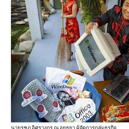
นายรชฏ อิศรางกูร ณ อยุธยา ผู้จัดการกลุ่มธุรกิจ