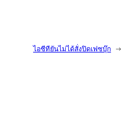
ไอซีทียันไม่ได้สั่งปิดเฟซบุ๊ก
→