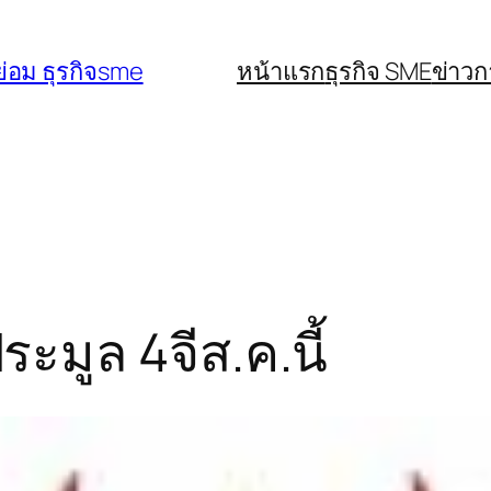
่อม ธุรกิจsme
หน้าแรก
ธุรกิจ SME
ข่าว
ระมูล 4จีส.ค.นี้