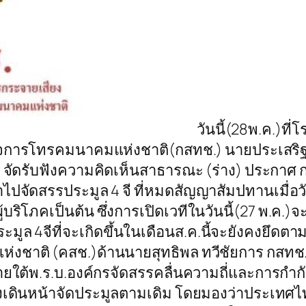
วันนี้(28พ.ค.)ที
กิจการโทรคมนาคมแห่งชาติ(กสทช.) นายประเสริ
จัดรับฟังความคิดเห็นสาธารณะ (ร่าง) ประกาศ ก
ไปจัดสรรประมูล 4 จี ที่หมดสัญญาสัมปทานเมื่อวันที่
ผู้บริโภคเป็นต้น ซึ่งการเปิดเวทีในวันนี้(27 พ.
มูล 4จีที่จะเกิดขึ้นในเดือนส.ค.นี้จะยังคงยึ
งชาติ (คสช.)ด้านนายสุทธิพล ทวีชัยการ กสทช
่ภายใต้พ.ร.บ.องค์กรจัดสรรคลื่นความถี่และการกำก
ดินหน้าจัดประมูลตามเดิม โดยมองว่าประเทศไท