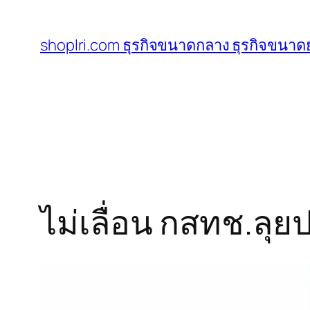
ข้าม
ไป
shoplri.com ธุรกิจขนาดกลาง ธุรกิจขนาดย
ยัง
เนื้อหา
ไม่เลื่อน กสทช.ลุยป