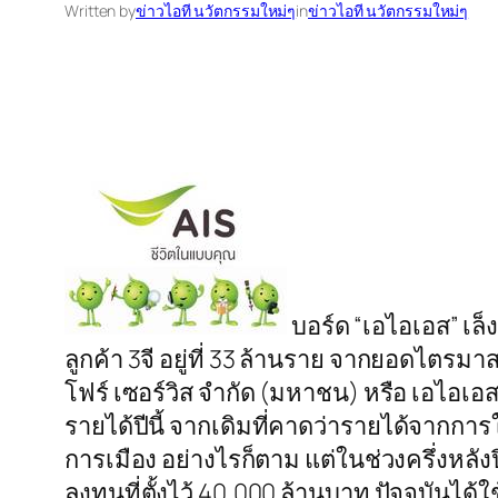
Written by
ข่าวไอที นวัตกรรมใหม่ๆ
in
ข่าวไอที นวัตกรรมใหม่ๆ
บอร์ด “เอไอเอส” เล
ลูกค้า 3จี อยู่ที่ 33 ล้านราย จากยอดไตรมา
โฟร์ เซอร์วิส จำกัด (มหาชน) หรือ เอไอ
รายได้ปีนี้ จากเดิมที่คาดว่ารายได้จากกา
การเมือง อย่างไรก็ตาม แต่ในช่วงครึ่งหล
ลงทุนที่ตั้งไว้ 40,000 ล้านบาท ปัจจุบัน