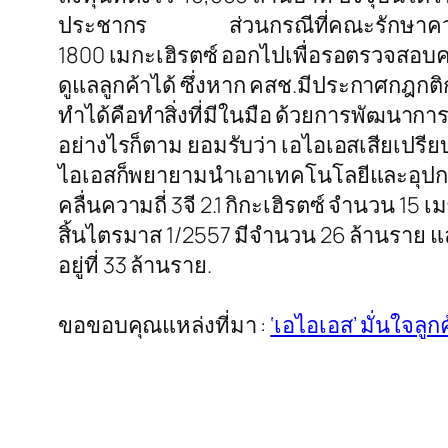
ประชากร ส่วนกรณีที่คณะรักษาความสงบแ
1800 เมกะเฮิรตซ์ ออกไปเพื่อรอตรวจสอบควา
ดูแลลูกค้าได้ ซึ่งหาก คสช.มีประกาศกฎกติ
ทำได้คือทำสิ่งที่มีในมือ ด้วยการพัฒนากา
อย่างไรก็ตาม ยอมรับว่า เอไอเอสเสียเปรีย
ไอเอสก็พยายามนำเอาเทคโนโลยีและอุปกรณ์เ
คลื่นความถี่ 3จี 2.1 กิกะเฮิรตซ์ จำนวน 15 
สิ้นไตรมาส 1/2557 มีจำนวน 26 ล้านราย และลู
อยู่ที่ 33 ล้านราย.
ขอขอบคุณแหล่งที่มา :
‘เอไอเอส’ มั่นใจลูก