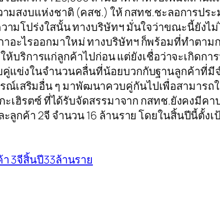
ห่งชาติ (คสช.) ให้ กสทช.ชะลอการประมูลคลื
มโปร่งใสนั้น ทางบริษัทฯ มั่นใจว่าขณะนี้ยังไม่
กาอะไรออกมาใหม่ ทางบริษัทฯ ก็พร้อมที่ทำตามกฎแ
รให้บริการแก่ลูกค้าไปก่อน แต่ยังเชื่อว่าจะเกิด
บคู่แข่งในจำนวนคลื่นที่น้อยบวกกับฐานลูกค้าที่
สริมอื่น ๆ มาพัฒนาควบคู่กันไปเพื่อสามารถให้
เมกะเฮิรตซ์ ที่ได้รับจัดสรรมาจาก กสทช.ยังคงมีคาปา
กค้า 2จี จำนวน 16 ล้านราย โดยในสิ้นปีนี้ตั้งเป้า
ค้า 3จีสิ้นปี33ล้านราย