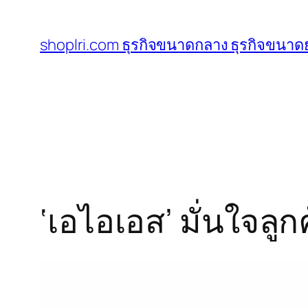
ข้าม
ไป
shoplri.com ธุรกิจขนาดกลาง ธุรกิจขนาดย
ยัง
เนื้อหา
‘เอไอเอส’ มั่นใจลูก