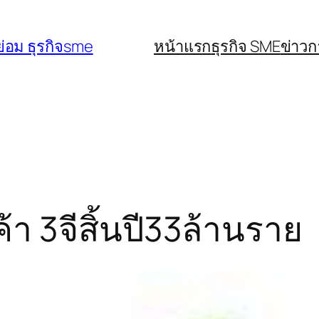
่อม ธุรกิจsme
หน้าแรก
ธุรกิจ SME
ข่าว
ค้า 3จีสิ้นปี33ล้านราย