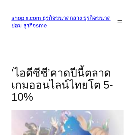
ข้าม
ไป
shoplri.com ธุรกิจขนาดกลาง ธุรกิจขนาด
ยัง
ย่อม ธุรกิจsme
เนื้อหา
‘ไอดีซีซี’คาดปีนี้ตลาด
เกมออนไลน์ไทยโต 5-
10%