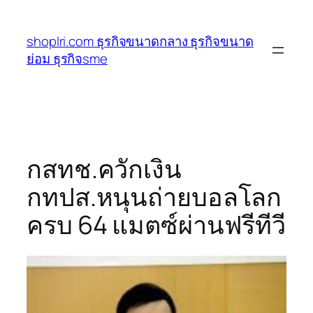
ข้าม
ไป
shoplri.com ธุรกิจขนาดกลาง ธุรกิจขนาด
ยัง
ย่อม ธุรกิจsme
เนื้อหา
กสทช.ควักเงิน
กทปส.หนุนถ่ายบอลโลก
ครบ 64 แมตซ์ผ่านฟรีทีวี