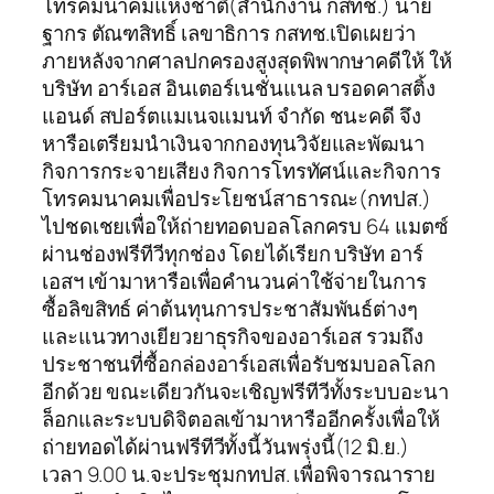
โทรคมนาคมแห่งชาติ(สำนักงาน กสทช.) นาย
ฐากร ตัณฑสิทธิ์ เลขาธิการ กสทช.เปิดเผยว่า
ภายหลังจากศาลปกครองสูงสุดพิพากษาคดีให้ ให้
บริษัท อาร์เอส อินเตอร์เนชั่นแนล บรอดคาสติ้ง
แอนด์ สปอร์ตแมเนจแมนท์ จำกัด ชนะคดี จึง
หารือเตรียมนำเงินจากกองทุนวิจัยและพัฒนา
กิจการกระจายเสียง กิจการโทรทัศน์และกิจการ
โทรคมนาคมเพื่อประโยชน์สาธารณะ(กทปส.)
ไปชดเชยเพื่อให้ถ่ายทอดบอลโลกครบ 64 แมตซ์
ผ่านช่องฟรีทีวีทุกช่อง โดยได้เรียก บริษัท อาร์
เอสฯ เข้ามาหารือเพื่อคำนวนค่าใช้จ่ายในการ
ซื้อลิขสิทธ์ ค่าต้นทุนการประชาสัมพันธ์ต่างๆ
และแนวทางเยียวยาธุรกิจของอาร์เอส รวมถึง
ประชาชนที่ซื้อกล่องอาร์เอสเพื่อรับชมบอลโลก
อีกด้วย ขณะเดียวกันจะเชิญฟรีทีวีทั้งระบบอะนา
ล็อกและระบบดิจิตอลเข้ามาหารืออีกครั้งเพื่อให้
ถ่ายทอดได้ผ่านฟรีทีวีทั้งนี้วันพรุ่งนี้(12 มิ.ย.)
เวลา 9.00 น.จะประชุมกทปส. เพื่อพิจารณาราย