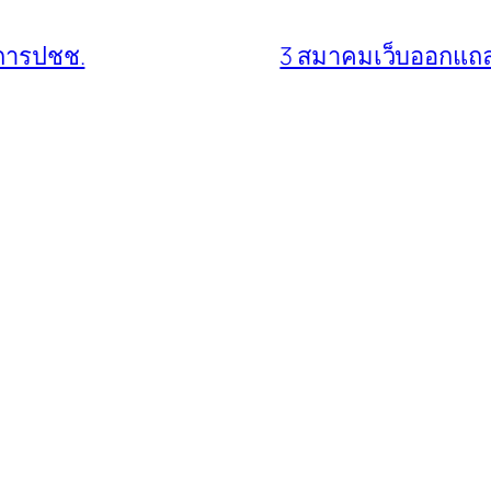
ิการปชช.
3 สมาคมเว็บออกแถลง