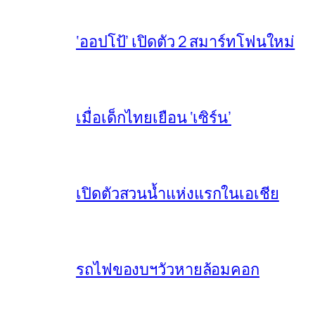
‘ออปโป้’ เปิดตัว 2 สมาร์ทโฟนใหม่
เมื่อเด็กไทยเยือน ‘เซิร์น’
เปิดตัวสวนน้ำแห่งแรกในเอเชีย
รถไฟของบฯวัวหายล้อมคอก