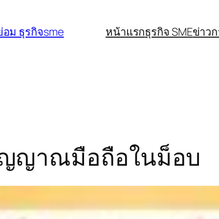
่อม ธุรกิจsme
หน้าแรก
ธุรกิจ SME
ข่าว
ัญญาณมือถือในม็อบ