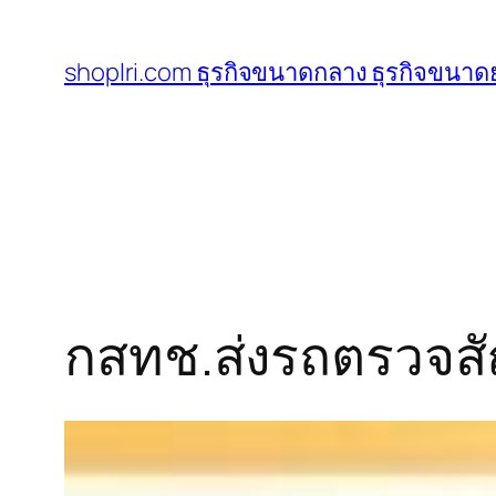
ข้าม
ไป
shoplri.com ธุรกิจขนาดกลาง ธุรกิจขนาดย
ยัง
เนื้อหา
กสทช.ส่งรถตรวจส