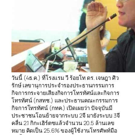
วันนี้ (4ธ.ค.) ที่โรงแรม วี ร้อยโท ดร. เจษฎา ศิว
รักษ์ เลขานุการประจำรองประธานกรรมการ
กิจการกระจายเสียงกิจการโทรทัศน์และกิจการ
โทรทัศน์ (กสทช.) และประธานคณะกรรมการ
กิจการโทรทัศน์ (กทค.) เปิดเผยว่า ปัจจุบันมี
ประชาชนโอนย้ายจากระบบ 2จี มายังระบบ 3จี
คลื่น 2.1 กิกะเฮิร์ตซแล้วจำนวน 20.5 ล้านเลข
หมาย คิดเป็น 25.6% ของผู้ใช้งานโทรศัพท์มือ