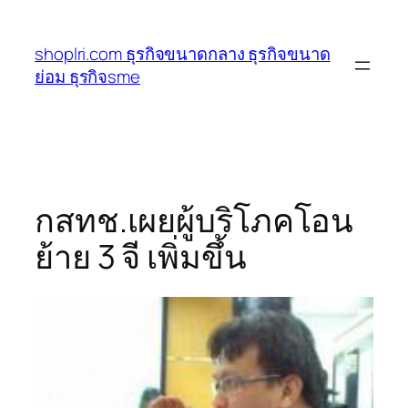
ข้าม
ไป
shoplri.com ธุรกิจขนาดกลาง ธุรกิจขนาด
ยัง
ย่อม ธุรกิจsme
เนื้อหา
กสทช.เผยผู้บริโภคโอน
ย้าย 3 จี เพิ่มขึ้น