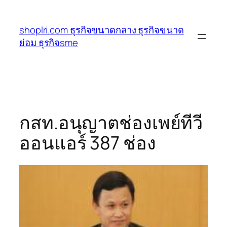
ข้าม
ไป
shoplri.com ธุรกิจขนาดกลาง ธุรกิจขนาด
ยัง
ย่อม ธุรกิจsme
เนื้อหา
กสท.อนุญาตช่องเพย์ทีวี
ออนแอร์ 387 ช่อง