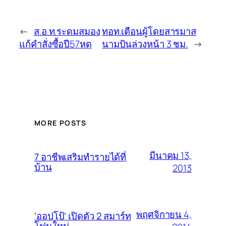
←
ส.อ.ท.ระดมสมอง
ทอท.เตือนผู้โดยสารมาส
แก้คำสั่งซื้อปี57หด
นามบินล่วงหน้า 3 ชม.
→
MORE POSTS
มีนาคม 13,
7 อาชีพเสริมทำรายได้ที่
บ้าน
2013
พฤศจิกายน 4,
‘ออปโป้’ เปิดตัว 2 สมาร์ท
โฟนใหม่