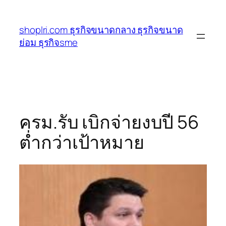
ข้าม
ไป
shoplri.com ธุรกิจขนาดกลาง ธุรกิจขนาด
ยัง
ย่อม ธุรกิจsme
เนื้อหา
ครม.รับ เบิกจ่ายงบปี 56
ต่ำกว่าเป้าหมาย