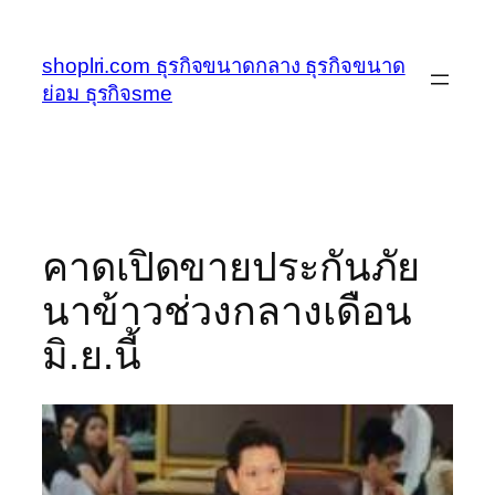
ข้าม
ไป
shoplri.com ธุรกิจขนาดกลาง ธุรกิจขนาด
ยัง
ย่อม ธุรกิจsme
เนื้อหา
คาดเปิดขายประกันภัย
นาข้าวช่วงกลางเดือน
มิ.ย.นี้