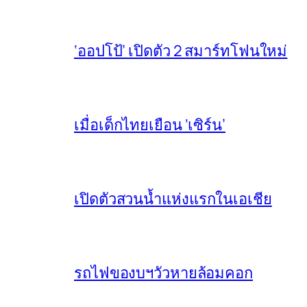
‘ออปโป้’ เปิดตัว 2 สมาร์ทโฟนใหม่
เมื่อเด็กไทยเยือน ‘เซิร์น’
เปิดตัวสวนน้ำแห่งแรกในเอเชีย
รถไฟของบฯวัวหายล้อมคอก