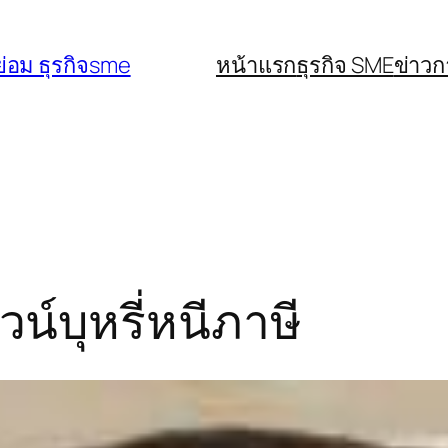
่อม ธุรกิจsme
หน้าแรก
ธุรกิจ SME
ข่าว
น์บุหรี่หนีภาษี