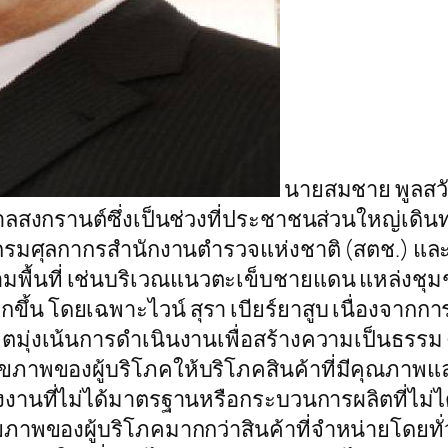
นายสมชาย พูลสวัส
ศกาลสงกรานต์ซึ่งเป็นช่วงที่ประชาชนส่วนใหญ่เด
ทิ กรมศุลกากรสำนักงานตำรวจแห่งชาติ (สตช.) 
้นที่ เช่นบริเวณแนวตะเข็บชายแดน แหล่งชุม
น โดยเฉพาะไวน์ สุรา เบียร์ยาสูบ เนื่องจากการป
ตมุ่งเน้นการดำเนินงานเพื่อสร้างความเป็นธรรม 
ุขภาพของผู้บริโภคให้บริโภคสินค้าที่มีคุณภา
กโรงงานที่ไม่ได้มาตรฐานหรือกระบวนการผลิตที่ไ
ขภาพของผู้บริโภคมากกว่าสินค้าที่จำหน่ายโดยทั่ว