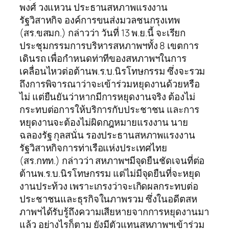
พงศ์ วงแหวน ประธานสหภาพแรงงาน
รัฐวิสาหกิจ องค์การขนส่งมวลชนกรุงเทพ
(สร.ขสมก.) กล่าวว่า วันที่ 13 พ.ย.นี้ จะเรียก
ประชุมกรรมการบริหารสหภาพฯทั้ง 8 เขตการ
เดินรถ เพื่อกำหนดท่าทีของสหภาพฯในการ
เคลื่อนไหวต่อต้านพ.ร.บ.นิรโทษกรรม ซึ่งจะรวม
ถึงการพิจารณาว่าจะเข้าร่วมหยุดงานด้วยหรือ
ไม่ แต่ยืนยันว่าหากมีการหยุดงานจริง ต้องไม่
กระทบต่อการให้บริการกับประชาชน และการ
หยุดงานจะต้องไม่ผิดกฎหมายแรงงาน นาย
ฉลองรัฐ กุลสนั่น รองประธานสหภาพแรงงาน
รัฐวิสาหกิจการท่าเรือแห่งประเทศไทย
(สร.กทท.) กล่าวว่า สหภาพฯมีจุดยืนชัดเจนที่ต่อ
ต้านพ.ร.บ.นิรโทษกรรม แต่ไม่มีจุดยืนที่จะหยุด
งานประท้วง เพราะเกรงว่าจะเกิดผลกระทบต่อ
ประชาชนและธุรกิจในภาพรวม ซึ่งในอดีตสห
ภาพฯได้รับรู้ถึงความเสียหายจากการหยุดงานมา
แล้ว อย่างไรก็ตาม ยังมีตัวแทนสหภาพฯเข้าร่วม