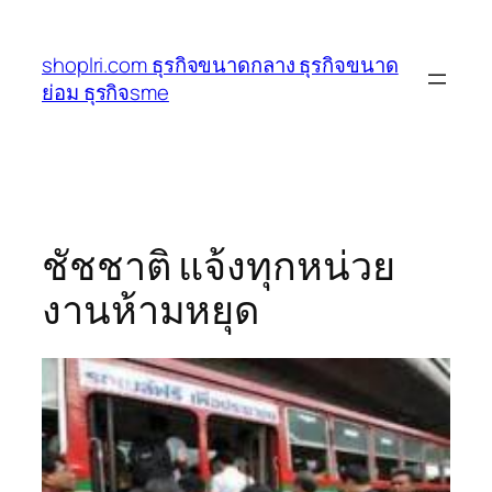
ข้าม
ไป
shoplri.com ธุรกิจขนาดกลาง ธุรกิจขนาด
ยัง
ย่อม ธุรกิจsme
เนื้อหา
ชัชชาติ แจ้งทุกหน่วย
งานห้ามหยุด