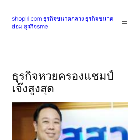
ข้าม
ไป
shoplri.com ธุรกิจขนาดกลาง ธุรกิจขนาด
ยัง
ย่อม ธุรกิจsme
เนื้อหา
ธุรกิจหวยครองแชมป์
เจ๊งสูงสุด