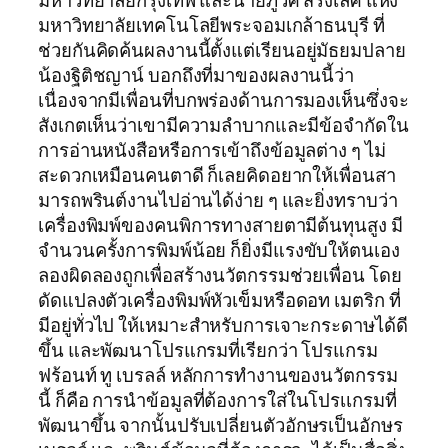
มหาวิทยาลัยกรุงเทพ และนายภูวิศ สรั่งเลิศ แห่ง
มหาวิทยาลัยเทคโนโลยีพระจอมเกล้าธนบุรี ที่
ช่วยกันคิดค้นผลงานนี้ตั้งแต่เรียนอยู่มัธยมปลาย
น้องฐิติชญาน์ บอกถึงที่มาของผลงานนี้ว่า
เนื่องจากมีเพื่อนที่บกพร่องด้านการมองเห็นซึ่งจะ
สังเกตเห็นว่าเขามีความลำบากและมีข้อจำกัดใน
การอ่านหนังสือหรือการเข้าถึงข้อมูลต่าง ๆ ไม่
สะดวกเหมือนคนตาดี ก็เลยคิดอยากให้เพื่อนสา
มารถพรินต์งานไปอ่านได้ง่าย ๆ และยิ่งทราบว่า
เครื่องพิมพ์ของคนพิการทางสายตามีต้นทุนสูง มี
จำนวนครั้งการพิมพ์น้อย ก็ยิ่งมีแรงขับให้ตนเอง
ลองผิดลองถูกเพื่อสร้างนวัตกรรมช่วยเพื่อน โดย
ดัดแปลงตัวเครื่องพิมพ์หัวเข็มหรือดอท เมตริก ที่
มีอยู่ทั่วไป ให้เหมาะสำหรับการเจาะกระดาษได้ดี
ขึ้น และพัฒนาโปรแกรมที่เรียกว่า โปรแกรม
ฟร้อนท์ ทู เบรลล์ หลักการทำงานของนวัตกรรม
นี้ ก็คือ การนำข้อมูลที่ต้องการใส่ในโปรเเกรมที่
พัฒนาขึ้น จากนั้นปรับเปลี่ยนตัวอักษรเป็นอักษร