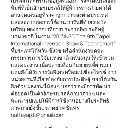
เบรลล์ เเละพรินต์ข้อมูลที่ต้องการจะได้เป็นสื่อสิ่ง
พิมพ์ที่เป็นอักษรเบรลล์ให้ผู้พิการทางสายตาได้
อ่านจุดเด่นอยู่ที่ราคาถูกกว่าของต่างประเทศ
และสะดวกต่อการใช้งาน การันตีด้วยรางวัล
เหรียญทองจากเวทีการประกวดสิ่งประดิษฐ์
นานาชาติ ในงาน “2013INST: The 9th Taipei
International Invention Show & Technomart”
ที่ประเทศไต้หวัน ซึ่งวช.หรือสำนักงานคณะ
กรรมการการวิจัยแห่งชาติ สนับสนุนให้เข้าร่วม
แสดงผลงาน เมื่อปลายเดือนกันยายนที่ผ่านมา
แถมยังได้รับรางวัลพิเศษหรือสเปเชี่ยลไพรซ์ จาก
หน่วยงานที่เกี่ยวข้องกับการประดิษฐ์ ของไต้หวัน
อีกด้วย ผลงานนี้น้อง ๆ บอกว่า จะมีการพัฒนา
ต่อยอด เป็นตัวอักษรเบรลล์ภาษาต่าง ๆ เเละ
พัฒนารูปเเบบให้มีการใช้งานอย่างมีประสิทธิ
ภาพมากยิ่งขึ้น. นาตยา คชินทร
nattayap.k@gmail.com