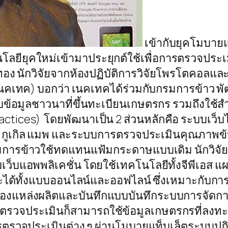
เข้ากับยุคโมบาย
โลยียุคใหม่เข้ามาประยุกต์ใช้เพื่อการตรวจปร
ง นักวิจัยจากห้องปฏิบัติการวิจัยโพรโตคอลและ
 (เนคเทค) บอกว่า เนคเทคได้ร่วมกับกรมการข้า
เก็บข้อมูลชาวนาที่ขึ้นทะเบียนเกษตรกร รวมถึง
ctices) โดยพัฒนาเป็น 2 ส่วนหลักคือ ระบบเว็บ
่ กูเกิล แมพ และระบบการตรวจประเมินคุณภาพข
ารข้าวใช้ทดแทนแฟ้มกระดาษแบบเดิม นักวิจัยบอ
เว็บแอพพลิเคชั่น โดยใช้เทคโนโลยีทั้งจีพีเอส 
ด้ทั้งแบบออนไลน์และออฟไลน์ ซึ่งเหมาะกับการ
องแหล่งผลิตและบันทึกแบบบันทึกระบบการจัดก
นผู้ตรวจประเมินก็สามารถใช้ข้อมูลเกษตรกรที่ลงท
ตรวจประเมินต่าง ๆ ผ่านโมบายแท็บเล็ตระบบปฏิบ