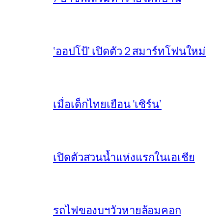
‘ออปโป้’ เปิดตัว 2 สมาร์ทโฟนใหม่
เมื่อเด็กไทยเยือน ‘เซิร์น’
เปิดตัวสวนน้ำแห่งแรกในเอเชีย
รถไฟของบฯวัวหายล้อมคอก