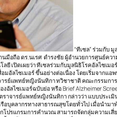
“ทีเซล” ร่วมกับ ม
านมือถือ ดร.นเรศ ดำรงชัย ผู้อำนวยการศูนย์ความ
ี เปิดเผยว่า ทีเซลร่วมกับมูลนิธิโรคอัลไซเมอ
่อมอัลไซเมอร์ ขึ้นอย่างต่อเนื่อง โดยเริ่มจากแอพ
ตราจารย์แพทย์หญิงนันทิกา ทวิชาชาติ คณะกรรมการ
กรองอัลไซเมอร์ฉบับย่อ หรือ Brief Alzheimer 
ราจารย์แพทย์หญิงนันทิกา กล่าวว่า แบบประเมินท
 หรือบุคลากรทางสาธารณสุขโดยทั่วไป เมื่อนำมา
โปรแกรมการคำนวณ สามารถจัดกลุ่มความเสี่ยงของ