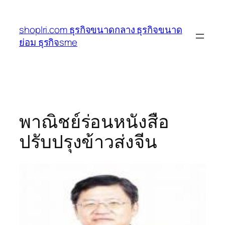
ข้าม
ไป
shoplri.com ธุรกิจขนาดกลาง ธุรกิจขนาด
ยัง
ย่อม ธุรกิจsme
เนื้อหา
พาณิชย์ร่อนหนังสือ
ปรับปรุงข้าวส่งจีน